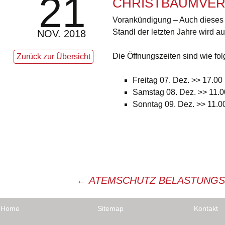
21
CHRISTBAUMVER
Vorankündigung – Auch dieses J
Standl der letzten Jahre wird 
NOV. 2018
Die Öffnungszeiten sind wie folg
Zurück zur Übersicht
Freitag 07. Dez. >> 17.00
Samstag 08. Dez. >> 11.0
Sonntag 09. Dez. >> 11.0
Beitragsnavigation
←
ATEMSCHUTZ BELASTUNG
Home
Sitemap
Kontakt