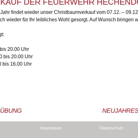
KAUF DER FEUERWEHR HECHEND
Team
Fe
ahr findet wieder unser Christbaumverkauf vom 07.12. – 09.12. 
auch wieder für Ihr leibliches Wohl gesorgt. Auf Wunsch bringe
Jugendfeuerwehr
Ko
t:
Chronik
F
Verein
Vo
 bis 20.00 Uhr
0 bis 20.00 Uhr
0 bis 16.00 Uhr
SÜBUNG
NEUJAHRE
Impressum
Datenschutz