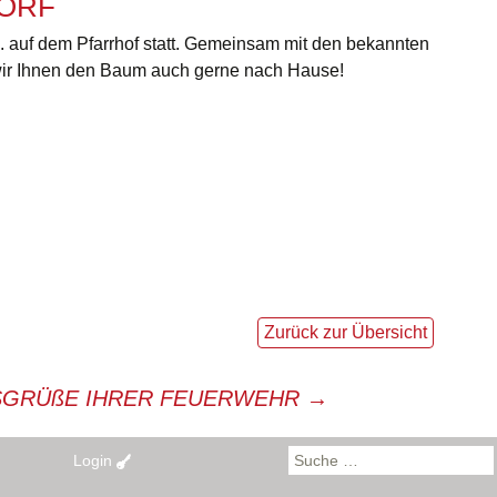
ORF
Kontakt
uerwehrhaus
Mannschaft
auf dem Pfarrhof statt.
Gemeinsam mit den bekannten
n wir Ihnen den Baum auch gerne nach Hause!
mmandanten
achbereiche
rstandschaft
Zurück zur Übersicht
SGRÜßE IHRER FEUERWEHR
→
Suche
Login