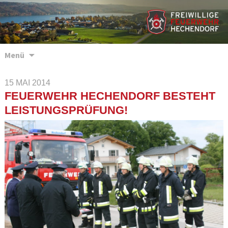
Zum
Menü
Inhalt
springen
15 MAI 2014
FEUERWEHR HECHENDORF BESTEHT
LEISTUNGSPRÜFUNG!