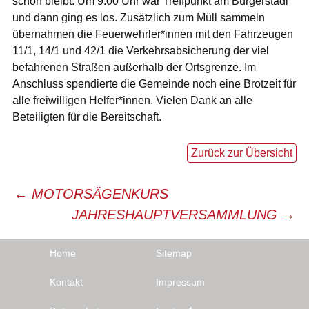
schön bleibt. Um 9:00 Uhr war Treffpunkt am Bürgerstadl
und dann ging es los. Zusätzlich zum Müll sammeln
übernahmen die Feuerwehrler*innen mit den Fahrzeugen
11/1, 14/1 und 42/1 die Verkehrsabsicherung der viel
befahrenen Straßen außerhalb der Ortsgrenze. Im
Anschluss spendierte die Gemeinde noch eine Brotzeit für
alle freiwilligen Helfer*innen. Vielen Dank an alle
Beteiligten für die Bereitschaft.
Zurück zur Übersicht
Beitragsnavigation
←
MOTORSÄGENKURS
JAHRESHAUPTVERSAMMLUNG
→
Home
Sitemap
Kontakt
Impressum